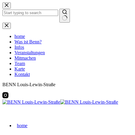
Zum
Inhalt
springen
Keine
Ergebnisse
home
Was ist Benn?
Infos
Veranstaltungen
Mitmachen
Team
Karte
Kontakt
BENN Louis-Lewin-Straße
home