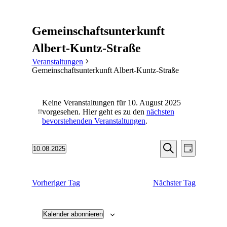
Gemeinschaftsunterkunft
Albert-Kuntz-Straße
Veranstaltungen
Gemeinschaftsunterkunft Albert-Kuntz-Straße
Veranstaltungen
Keine Veranstaltungen für 10. August 2025
für
vorgesehen. Hier geht es zu den
nächsten
Hinweis
10.
bevorstehenden Veranstaltungen
.
August
Veranstaltu
Veransta
2025
10.08.2025
Tag
Ansichten
Suche
Datum
Suche
Navigati
wählen.
und
Vorheriger Tag
Nächster Tag
Ansichten,
Navigation
Kalender abonnieren