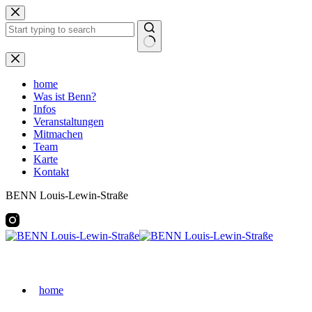
Zum
Inhalt
springen
Keine
Ergebnisse
home
Was ist Benn?
Infos
Veranstaltungen
Mitmachen
Team
Karte
Kontakt
BENN Louis-Lewin-Straße
home