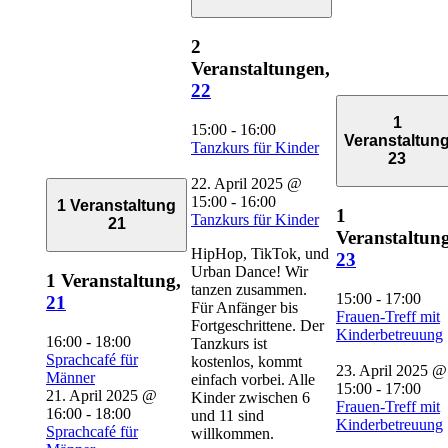
2
Veranstaltungen,
22
1
15:00
-
16:00
Veranstaltun
Tanzkurs für Kinder
23
22. April 2025 @
15:00
-
16:00
1 Veranstaltung
1
Tanzkurs für Kinder
21
Veranstaltung
HipHop, TikTok, und
23
Urban Dance! Wir
1 Veranstaltung,
tanzen zusammen.
15:00
-
17:00
21
Für Anfänger bis
Frauen-Treff mit
Fortgeschrittene. Der
Kinderbetreuung
16:00
-
18:00
Tanzkurs ist
Sprachcafé für
kostenlos, kommt
23. April 2025 @
Männer
einfach vorbei. Alle
15:00
-
17:00
21. April 2025 @
Kinder zwischen 6
Frauen-Treff mit
16:00
-
18:00
und 11 sind
Kinderbetreuung
Sprachcafé für
willkommen.