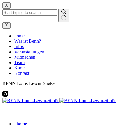
Zum
Inhalt
springen
Keine
Ergebnisse
home
Was ist Benn?
Infos
Veranstaltungen
Mitmachen
Team
Karte
Kontakt
BENN Louis-Lewin-Straße
home