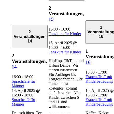
2
Veranstaltungen,
15
1
15:00
-
16:00
2
Veranstaltun
Tanzkurs für Kinder
Veranstaltungen
16
14
15. April 2025 @
15:00
-
16:00
1
Tanzkurs für Kinder
2
Veranstaltung
HipHop, TikTok, und
Veranstaltungen,
16
Urban Dance! Wir
14
tanzen zusammen.
15:00
-
17:00
Für Anfänger bis
16:00
-
18:00
Frauen-Treff mit
Fortgeschrittene. Der
Sprachcafé für
Kinderbetreuung
Tanzkurs ist
Männer
kostenlos, kommt
14. April 2025 @
16. April 2025 @
einfach vorbei. Alle
16:00
-
18:00
15:00
-
17:00
Kinder zwischen 6
Sprachcafé für
Frauen-Treff mit
und 11 sind
Männer
Kinderbetreuung
willkommen.
Deutsch üben, Tee
Kaffee, Kekse,