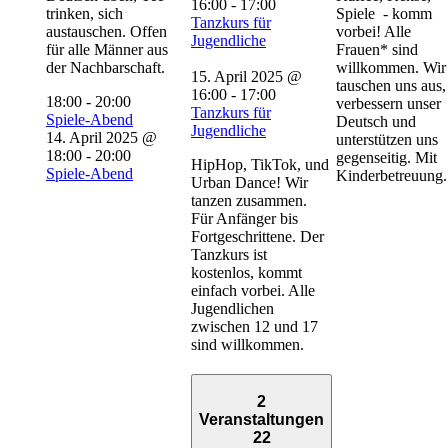
16:00
-
17:00
trinken, sich
Spiele - komm
Tanzkurs für
austauschen. Offen
vorbei! Alle
Jugendliche
für alle Männer aus
Frauen* sind
der Nachbarschaft.
willkommen. Wir
15. April 2025 @
tauschen uns aus,
16:00
-
17:00
18:00
-
20:00
verbessern unser
Tanzkurs für
Spiele-Abend
Deutsch und
Jugendliche
14. April 2025 @
unterstützen uns
18:00
-
20:00
gegenseitig. Mit
HipHop, TikTok, und
Spiele-Abend
Kinderbetreuung.
Urban Dance! Wir
tanzen zusammen.
Für Anfänger bis
Fortgeschrittene. Der
Tanzkurs ist
kostenlos, kommt
einfach vorbei. Alle
Jugendlichen
zwischen 12 und 17
sind willkommen.
2
Veranstaltungen
22