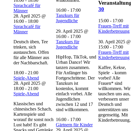
16:00
-
18:00
willkommen.
Veranstaltung
Sprachcafé für
30
16:00
-
17:00
Männer
Tanzkurs für
28. April 2025 @
Jugendliche
15:00
-
17:00
16:00
-
18:00
Frauen-Treff mit
Sprachcafé für
29. April 2025 @
Kinderbetreuung
Männer
16:00
-
17:00
Deutsch üben, Tee
Tanzkurs für
30. April 2025 @
trinken, sich
Jugendliche
15:00
-
17:00
austauschen. Offen
Frauen-Treff mit
HipHop, TikTok, und
für alle Männer aus
Kinderbetreuung
Urban Dance! Wir
der Nachbarschaft.
tanzen zusammen.
Kaffee, Kekse,
18:00
-
21:00
Für Anfänger bis
Spiele - komm
Spiele-Abend
Fortgeschrittene. Der
vorbei! Alle
28. April 2025 @
Tanzkurs ist
Frauen* sind
18:00
-
21:00
kostenlos, kommt
willkommen. Wir
Spiele-Abend
einfach vorbei. Alle
tauschen uns aus,
Jugendlichen
verbessern unser
Klassisches und
zwischen 12 und 17
Deutsch und
chinesisches Schach,
sind willkommen.
unterstützen uns
Kartenspiele und
gegenseitig. Mit
worauf ihr sonst noch
16:00
-
17:00
Kinderbetreuung.
Lust habt! Es gibt
Gärtnern für Kinder
Snacks und Getränke.
29. April 2025 @