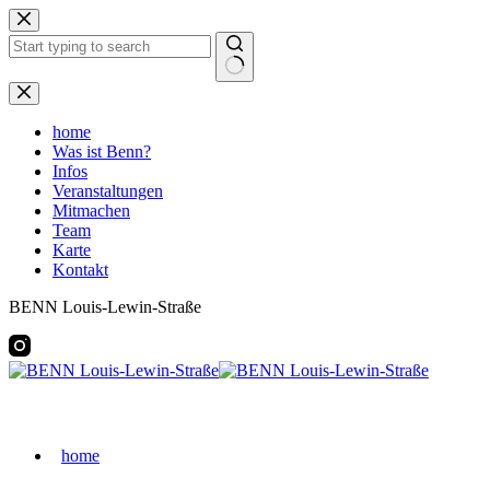
Zum
Inhalt
springen
Keine
Ergebnisse
home
Was ist Benn?
Infos
Veranstaltungen
Mitmachen
Team
Karte
Kontakt
BENN Louis-Lewin-Straße
home