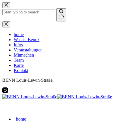
Zum
Inhalt
springen
Keine
Ergebnisse
home
Was ist Benn?
Infos
Veranstaltungen
Mitmachen
Team
Karte
Kontakt
BENN Louis-Lewin-Straße
home