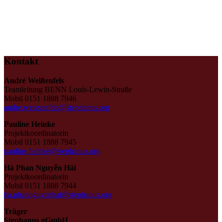
Kontakt
André Weißenfels
Teamleitung BENN Louis-Lewin-Straße
Mobil 0151 1888 7946
andre.weissenfels@stephanus.org
Pauline Heinke
Projektkoordinatorin
Mobil 0151 1888 7945
pauline.heinke@stephanus.org
Hà Phan Nguyễn Hải
Projektkoordinatorin
Mobil 0151 1888 7944
ha.phannguyenhai@stephanus.org
Träger
Stephanus gGmbH