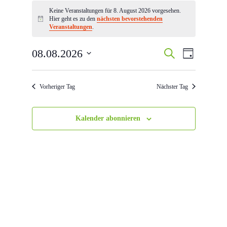
Veranstaltungen
für
Keine Veranstaltungen für 8. August 2026 vorgesehen.
Hier geht es zu den
nächsten bevorstehenden
8.
Hinweis
Veranstaltungen
.
August
2026
Veranstaltun
Veranstal
08.08.2026
Suche
Tag
Ansichten
Suche
Datum
Navigatio
wählen.
und
Vorheriger Tag
Nächster Tag
Ansichten,
Navigation
Kalender abonnieren