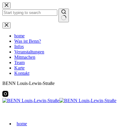
Zum
Inhalt
springen
Keine
Ergebnisse
home
Was ist Benn?
Infos
Veranstaltungen
Mitmachen
Team
Karte
Kontakt
BENN Louis-Lewin-Straße
home