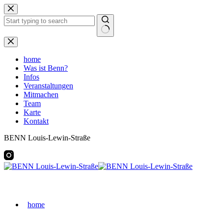
Zum
Inhalt
springen
Keine
Ergebnisse
home
Was ist Benn?
Infos
Veranstaltungen
Mitmachen
Team
Karte
Kontakt
BENN Louis-Lewin-Straße
home