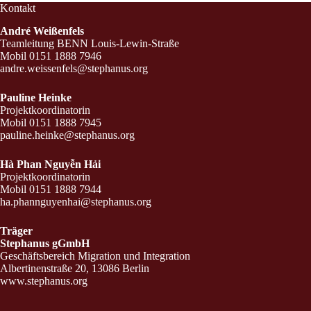
Kontakt
a
t
André Weißenfels
i
Teamleitung BENN Louis-Lewin-Straße
o
Mobil 0151 1888 7946
n
andre.weissenfels@stephanus.org
Pauline Heinke
Projektkoordinatorin
Mobil 0151 1888 7945
pauline.heinke@stephanus.org
Hà Phan Nguyễn Hải
Projektkoordinatorin
Mobil 0151 1888 7944
ha.phannguyenhai@stephanus.org
Träger
Stephanus gGmbH
Geschäftsbereich Migration und Integration
Albertinenstraße 20, 13086 Berlin
www.stephanus.org