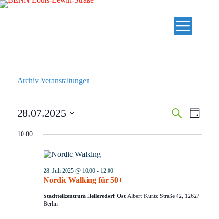
Zum
Inhalt
springen
Archiv
Veranstaltungen
Veranstaltungen
V
V
28.07.2025
S
T
für
e
e
u
D
a
28.
r
r
c
a
g
10:00
Juli
a
a
h
t
2025
n
n
e
u
s
s
m
t
t
w
a
a
28. Juli 2025 @ 10:00
-
12:00
ä
l
l
Nordic Walking für 50+
h
t
t
l
Stadtteilzentrum Hellersdorf-Ost
Albert-Kuntz-Straße 42, 12627
u
u
e
Berlin
n
n
n
g
g
.