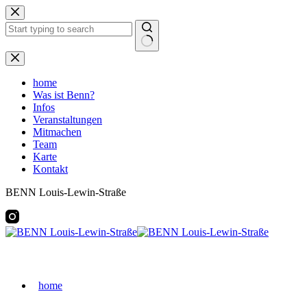
Zum
Inhalt
springen
Keine
Ergebnisse
home
Was ist Benn?
Infos
Veranstaltungen
Mitmachen
Team
Karte
Kontakt
BENN Louis-Lewin-Straße
home