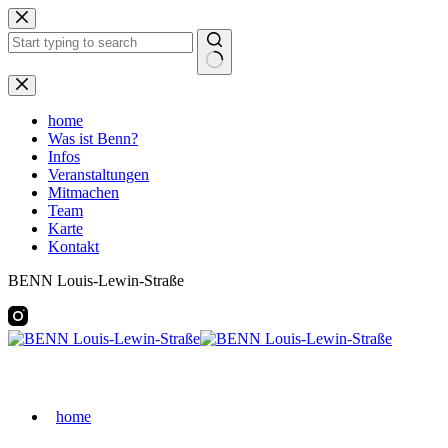
Zum
Inhalt
springen
Keine
Ergebnisse
home
Was ist Benn?
Infos
Veranstaltungen
Mitmachen
Team
Karte
Kontakt
BENN Louis-Lewin-Straße
home