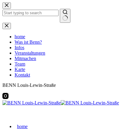
Zum
Inhalt
springen
Keine
Ergebnisse
home
Was ist Benn?
Infos
Veranstaltungen
Mitmachen
Team
Karte
Kontakt
BENN Louis-Lewin-Straße
home