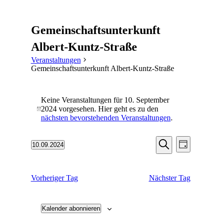
Gemeinschaftsunterkunft
Albert-Kuntz-Straße
Veranstaltungen
Gemeinschaftsunterkunft Albert-Kuntz-Straße
Veranstaltungen
Keine Veranstaltungen für 10. September
für
2024 vorgesehen. Hier geht es zu den
Hinweis
10.
nächsten bevorstehenden Veranstaltungen
.
September
Veranstaltu
Veransta
2024
10.09.2024
Tag
Ansichten
Suche
Datum
Suche
Navigati
wählen.
und
Vorheriger Tag
Nächster Tag
Ansichten,
Navigation
Kalender abonnieren