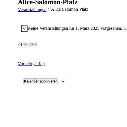
Alice-Salomon-Platz
Alice-Salomon-Platz
Veranstaltungen
Veranstaltungen
Keine Veranstaltungen für 1. März 2025 vorgesehen. Hi
für
Hinweis
1.
März
01.03.2025
Datum
2025
wählen.
Vorheriger Tag
Kalender abonnieren