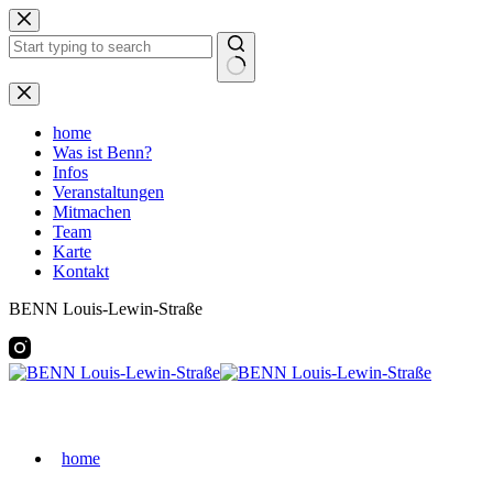
Zum
Inhalt
springen
Keine
Ergebnisse
home
Was ist Benn?
Infos
Veranstaltungen
Mitmachen
Team
Karte
Kontakt
BENN Louis-Lewin-Straße
home