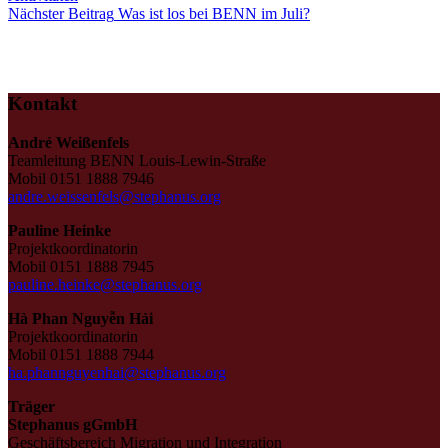
Nächster
Beitrag
Was ist los bei BENN im Juli?
Kontakt
André Weißenfels
Teamleitung BENN Louis-Lewin-Straße
Mobil 0151 1888 7946
andre.weissenfels@stephanus.org
Pauline Heinke
Projektkoordinatorin
Mobil 0151 1888 7945
pauline.heinke@stephanus.org
Hà Phan Nguyễn Hải
Projektkoordinatorin
Mobil 0151 1888 7944
ha.phannguyenhai@stephanus.org
Träger
Stephanus gGmbH
Geschäftsbereich Migration und Integration