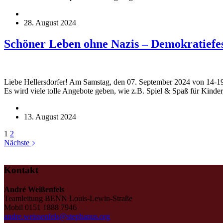
28. August 2024
Schöner Leben ohne Nazis – Demokratiefe
Liebe Hellersdorfer! Am Samstag, den 07. September 2024 von 14-19
Es wird viele tolle Angebote geben, wie z.B. Spiel & Spaß für Kinde
13. August 2024
1
2
Nächste
Kontakt
André Weißenfels
Teamleitung BENN Louis-Lewin-Straße
Mobil 0151 1888 7946
andre.weissenfels@stephanus.org