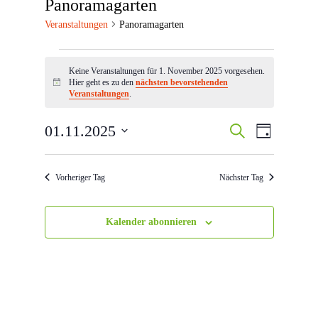
Panoramagarten
Veranstaltungen
Panoramagarten
Veranstaltungen
Keine Veranstaltungen für 1. November 2025 vorgesehen.
für
Hier geht es zu den
nächsten bevorstehenden
Hinweis
1.
Veranstaltungen
.
November
Veranstaltun
Veranstal
01.11.2025
Suche
2025
Tag
Ansichten
Suche
Datum
Navigatio
wählen.
und
Vorheriger Tag
Nächster Tag
Ansichten,
Navigation
Kalender abonnieren