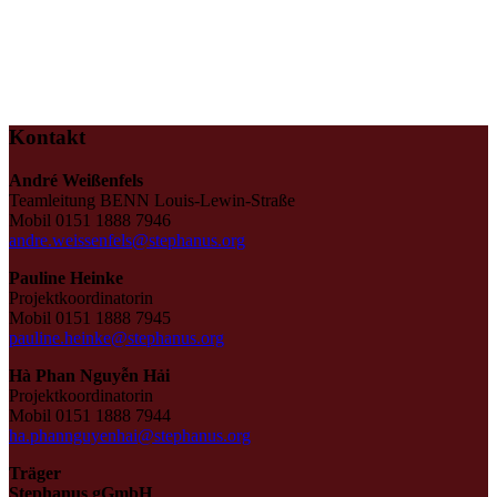
Kontakt
André Weißenfels
Teamleitung BENN Louis-Lewin-Straße
Mobil 0151 1888 7946
andre.weissenfels@stephanus.org
Pauline Heinke
Projektkoordinatorin
Mobil 0151 1888 7945
pauline.heinke@stephanus.org
Hà Phan Nguyễn Hải
Projektkoordinatorin
Mobil 0151 1888 7944
ha.phannguyenhai@stephanus.org
Träger
Stephanus gGmbH