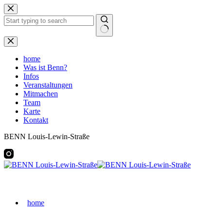
Zum
Inhalt
springen
Keine
Ergebnisse
home
Was ist Benn?
Infos
Veranstaltungen
Mitmachen
Team
Karte
Kontakt
BENN Louis-Lewin-Straße
home