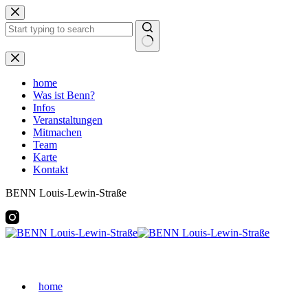
Zum
Inhalt
springen
Keine
Ergebnisse
home
Was ist Benn?
Infos
Veranstaltungen
Mitmachen
Team
Karte
Kontakt
BENN Louis-Lewin-Straße
home