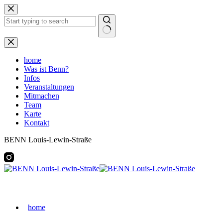
Zum
Inhalt
springen
Keine
Ergebnisse
home
Was ist Benn?
Infos
Veranstaltungen
Mitmachen
Team
Karte
Kontakt
BENN Louis-Lewin-Straße
home