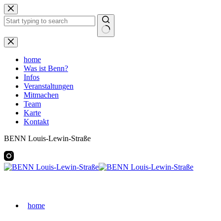
Zum
Inhalt
springen
Keine
Ergebnisse
home
Was ist Benn?
Infos
Veranstaltungen
Mitmachen
Team
Karte
Kontakt
BENN Louis-Lewin-Straße
home