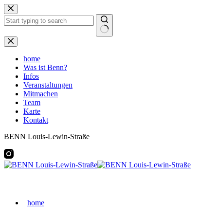
Zum
Inhalt
springen
Keine
Ergebnisse
home
Was ist Benn?
Infos
Veranstaltungen
Mitmachen
Team
Karte
Kontakt
BENN Louis-Lewin-Straße
home