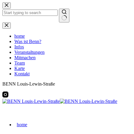
Zum
Inhalt
springen
Keine
Ergebnisse
home
Was ist Benn?
Infos
Veranstaltungen
Mitmachen
Team
Karte
Kontakt
BENN Louis-Lewin-Straße
home