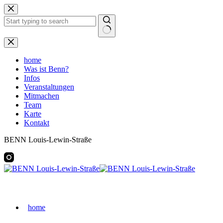
Zum
Inhalt
springen
Keine
Ergebnisse
home
Was ist Benn?
Infos
Veranstaltungen
Mitmachen
Team
Karte
Kontakt
BENN Louis-Lewin-Straße
home