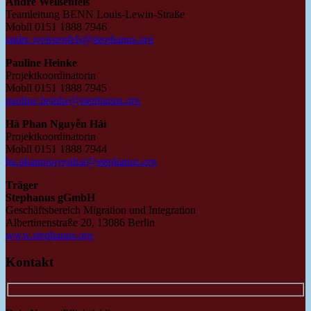
André Weißenfels
Teamleitung BENN Louis-Lewin-Straße
Mobil 0151 1888 7946
andre.weissenfels@stephanus.org
Pauline Heinke
Projektkoordinatorin
Mobil 0151 1888 7945
pauline.heinke@stephanus.org
Hà Phan Nguyễn Hải
Projektkoordinatorin
Mobil 0151 1888 7944
ha.phannguyenhai@stephanus.org
Träger
Stephanus gGmbH
Geschäftsbereich Migration und Integration
Albertinenstraße 20, 13086 Berlin
www.stephanus.org
Kontakt