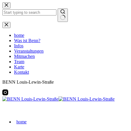
Zum
Inhalt
springen
Keine
Ergebnisse
home
Was ist Benn?
Infos
Veranstaltungen
Mitmachen
Team
Karte
Kontakt
BENN Louis-Lewin-Straße
home