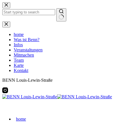
Zum
Inhalt
springen
Keine
Ergebnisse
home
Was ist Benn?
Infos
Veranstaltungen
Mitmachen
Team
Karte
Kontakt
BENN Louis-Lewin-Straße
home