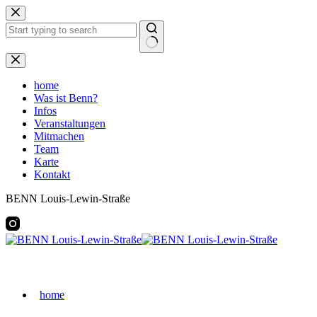
Zum
Inhalt
springen
Keine
Ergebnisse
home
Was ist Benn?
Infos
Veranstaltungen
Mitmachen
Team
Karte
Kontakt
BENN Louis-Lewin-Straße
home