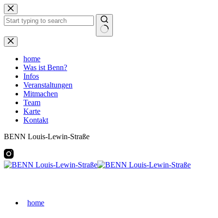
Zum
Inhalt
springen
Keine
Ergebnisse
home
Was ist Benn?
Infos
Veranstaltungen
Mitmachen
Team
Karte
Kontakt
BENN Louis-Lewin-Straße
home