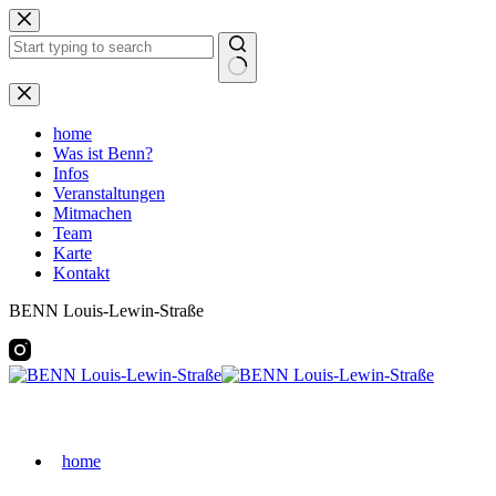
Zum
Inhalt
springen
Keine
Ergebnisse
home
Was ist Benn?
Infos
Veranstaltungen
Mitmachen
Team
Karte
Kontakt
BENN Louis-Lewin-Straße
home