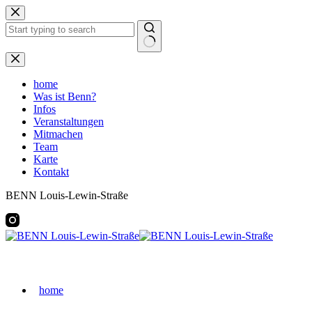
Zum
Inhalt
springen
Keine
Ergebnisse
home
Was ist Benn?
Infos
Veranstaltungen
Mitmachen
Team
Karte
Kontakt
BENN Louis-Lewin-Straße
home