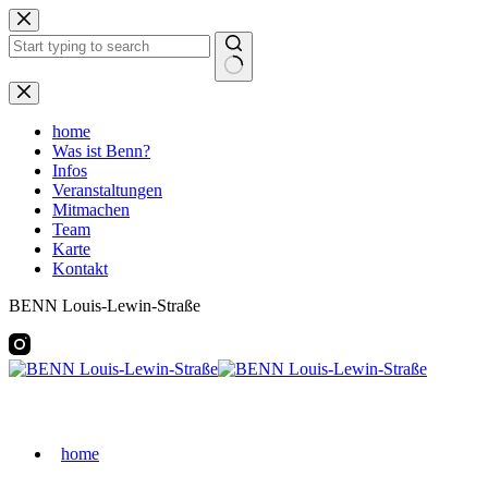
Zum
Inhalt
springen
Keine
Ergebnisse
home
Was ist Benn?
Infos
Veranstaltungen
Mitmachen
Team
Karte
Kontakt
BENN Louis-Lewin-Straße
home